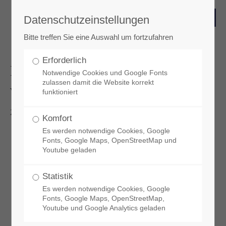
Datenschutzeinstellungen
Login
Bitte treffen Sie eine Auswahl um fortzufahren
Benutzername
Erforderlich
Norm für Tiny Houses
Notwendige Cookies und Google Fonts
zulassen damit die Website korrekt
veröffentlicht
funktioniert
Passwort
2023-05-23 11:13
Komfort
Es werden notwendige Cookies, Google
Fonts, Google Maps, OpenStreetMap und
Youtube geladen
Anmelden
Statistik
Es werden notwendige Cookies, Google
Register
|
Lost your password?
Fonts, Google Maps, OpenStreetMap,
Youtube und Google Analytics geladen
Support