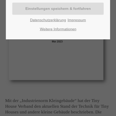
Lorem ipsum dolor sit amet:
Datenschutzerklärung
Impressum
24h
/ 365days
Weitere Informationen
We offer support for our customers
Mon - Fri 8:00am - 5:00pm
(GMT +1)
Get in touch
Cybersteel Inc.
376-293 City Road, Suite 600
San Francisco, CA 94102
Mit der „Industrienorm Kleingebäude“ hat der Tiny
Have any questions?
House Verband den aktuellen Stand der Technik für Tiny
Houses und andere kleine Gebäude beschrieben. Die
+44 1234 567 890