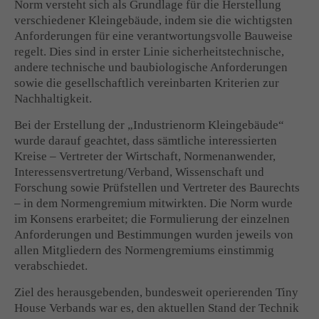
Norm versteht sich als Grundlage für die Herstellung
verschiedener Kleingebäude, indem sie die wichtigsten
Drop us a line
Anforderungen für eine verantwortungsvolle Bauweise
info@yourdomain.com
regelt. Dies sind in erster Linie sicherheitstechnische,
andere technische und baubiologische Anforderungen
About us
sowie die gesellschaftlich vereinbarten Kriterien zur
Nachhaltigkeit.
Lorem ipsum dolor sit amet, consectetuer adipiscing
Bei der Erstellung der „Industrienorm Kleingebäude“
elit.
wurde darauf geachtet, dass sämtliche interessierten
Aenean commodo ligula eget dolor. Aenean massa. Cum
Kreise – Vertreter der Wirtschaft, Normenanwender,
sociis natoque penatibus et magnis dis parturient montes,
Interessensvertretung/Verband, Wissenschaft und
nascetur ridiculus mus. Donec quam felis, ultricies nec.
Forschung sowie Prüfstellen und Vertreter des Baurechts
– in dem Normengremium mitwirkten. Die Norm wurde
im Konsens erarbeitet; die Formulierung der einzelnen
Anforderungen und Bestimmungen wurden jeweils von
allen Mitgliedern des Normengremiums einstimmig
verabschiedet.
Ziel des herausgebenden, bundesweit operierenden Tiny
House Verbands war es, den aktuellen Stand der Technik