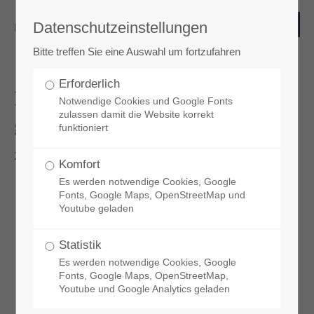
Datenschutzeinstellungen
Login
Bitte treffen Sie eine Auswahl um fortzufahren
Benutzername
Erforderlich
Passivhaustagung online: Jetzt
Notwendige Cookies und Google Fonts
zulassen damit die Website korrekt
geht’s richtig los
funktioniert
Passwort
2020-09-22 16:15
Komfort
Es werden notwendige Cookies, Google
Fonts, Google Maps, OpenStreetMap und
Youtube geladen
Anmelden
Statistik
Es werden notwendige Cookies, Google
Register
|
Lost your password?
Fonts, Google Maps, OpenStreetMap,
Youtube und Google Analytics geladen
Support