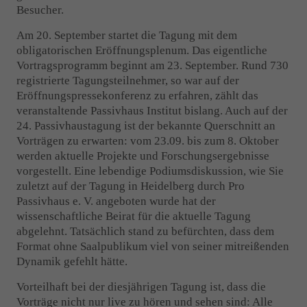
Besucher.
Drop us a line
Am 20. September startet die Tagung mit dem
info@yourdomain.com
obligatorischen Eröffnungsplenum. Das eigentliche
Vortragsprogramm beginnt am 23. September. Rund 730
About us
registrierte Tagungsteilnehmer, so war auf der
Eröffnungspressekonferenz zu erfahren, zählt das
Lorem ipsum dolor sit amet, consectetuer adipiscing
veranstaltende Passivhaus Institut bislang. Auch auf der
elit.
24. Passivhaustagung ist der bekannte Querschnitt an
Vorträgen zu erwarten: vom 23.09. bis zum 8. Oktober
Aenean commodo ligula eget dolor. Aenean massa. Cum
werden aktuelle Projekte und Forschungsergebnisse
sociis natoque penatibus et magnis dis parturient montes,
vorgestellt. Eine lebendige Podiumsdiskussion, wie Sie
nascetur ridiculus mus. Donec quam felis, ultricies nec.
zuletzt auf der Tagung in Heidelberg durch Pro
Passivhaus e. V. angeboten wurde hat der
wissenschaftliche Beirat für die aktuelle Tagung
abgelehnt. Tatsächlich stand zu befürchten, dass dem
Format ohne Saalpublikum viel von seiner mitreißenden
Dynamik gefehlt hätte.
Vorteilhaft bei der diesjährigen Tagung ist, dass die
Vorträge nicht nur live zu hören und sehen sind: Alle