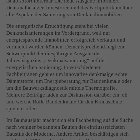
ist ab sofort lieferbar. Die neue Ausgabe informiert
Denkmalbesitzer, Investoren und das Fachpublikum über
Drop us a line
alle Aspekte der Sanierung von Denkmalimmobilien.
info@yourdomain.com
Die energetische Ertüchtigung steht bei vielen
Denkmalsanierungen im Vordergrund, weil nur
About us
energiesparende Immobilien erfolgreich verkauft und
vermietet werden können. Dementsprechend liegt ein
Lorem ipsum dolor sit amet, consectetuer adipiscing
Schwerpunkt der diesjährigen Ausgabe des
elit.
Jahresmagazins „Denkmalsanierung“ auf der
Aenean commodo ligula eget dolor. Aenean massa. Cum
energetischen Sanierung. In verschiedenen
sociis natoque penatibus et magnis dis parturient montes,
Fachbeiträgen geht es um innovative denkmalgerechte
nascetur ridiculus mus. Donec quam felis, ultricies nec.
Dämmstoffe, um Energieberatung für Baudenkmale oder
um die Bauwerksdiagnostik mittels Thermografie.
Mehrere Beiträge laden zur Diskussion darüber ein, ob
und welche Rolle Baudenkmale für den Klimaschutz
spielen sollen.
Im Bauhausjahr macht sich ein Fachbeitrag auf die Suche
nach weniger bekannten Bauten des einflussreichsten
Baustils der Moderne. Andere Artikel beschäftigen sich