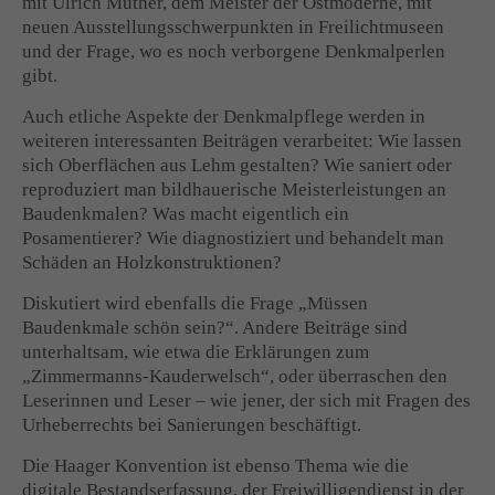
mit Ulrich Müther, dem Meister der Ostmoderne, mit
neuen Ausstellungsschwerpunkten in Freilichtmuseen
und der Frage, wo es noch verborgene Denkmalperlen
gibt.
Auch etliche Aspekte der Denkmalpflege werden in
weiteren interessanten Beiträgen verarbeitet: Wie lassen
sich Oberflächen aus Lehm gestalten? Wie saniert oder
reproduziert man bildhauerische Meisterleistungen an
Baudenkmalen? Was macht eigentlich ein
Posamentierer? Wie diagnostiziert und behandelt man
Schäden an Holzkonstruktionen?
Diskutiert wird ebenfalls die Frage „Müssen
Baudenkmale schön sein?“. Andere Beiträge sind
unterhaltsam, wie etwa die Erklärungen zum
„Zimmermanns-Kauderwelsch“, oder überraschen den
Leserinnen und Leser ‒ wie jener, der sich mit Fragen des
Urheberrechts bei Sanierungen beschäftigt.
Die Haager Konvention ist ebenso Thema wie die
digitale Bestandserfassung, der Freiwilligendienst in der