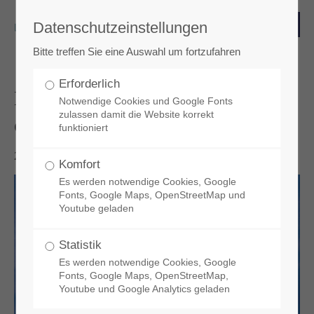
Datenschutzeinstellungen
Login
Bitte treffen Sie eine Auswahl um fortzufahren
Benutzername
Erforderlich
Denkmalsanierung 2019/2020
Notwendige Cookies und Google Fonts
zulassen damit die Website korrekt
erschienen
funktioniert
Passwort
2019-07-16 16:34
Komfort
Es werden notwendige Cookies, Google
Fonts, Google Maps, OpenStreetMap und
Youtube geladen
Anmelden
Statistik
Es werden notwendige Cookies, Google
Register
|
Lost your password?
Fonts, Google Maps, OpenStreetMap,
Youtube und Google Analytics geladen
Support