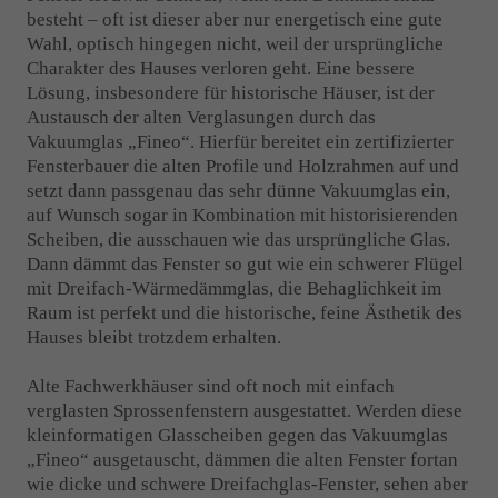
besteht – oft ist dieser aber nur energetisch eine gute
Drop us a line
Wahl, optisch hingegen nicht, weil der ursprüngliche
info@yourdomain.com
Charakter des Hauses verloren geht. Eine bessere
Lösung, insbesondere für historische Häuser, ist der
Austausch der alten Verglasungen durch das
About us
Vakuumglas „Fineo“. Hierfür bereitet ein zertifizierter
Fensterbauer die alten Profile und Holzrahmen auf und
Lorem ipsum dolor sit amet, consectetuer adipiscing
setzt dann passgenau das sehr dünne Vakuumglas ein,
elit.
auf Wunsch sogar in Kombination mit historisierenden
Aenean commodo ligula eget dolor. Aenean massa. Cum
Scheiben, die ausschauen wie das ursprüngliche Glas.
sociis natoque penatibus et magnis dis parturient montes,
Dann dämmt das Fenster so gut wie ein schwerer Flügel
nascetur ridiculus mus. Donec quam felis, ultricies nec.
mit Dreifach-Wärmedämmglas, die Behaglichkeit im
Raum ist perfekt und die historische, feine Ästhetik des
Hauses bleibt trotzdem erhalten.
Alte Fachwerkhäuser sind oft noch mit einfach
verglasten Sprossenfenstern ausgestattet. Werden diese
kleinformatigen Glasscheiben gegen das Vakuumglas
„Fineo“ ausgetauscht, dämmen die alten Fenster fortan
wie dicke und schwere Dreifachglas-Fenster, sehen aber