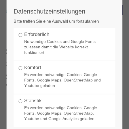
Datenschutzeinstellungen
Login
Bitte treffen Sie eine Auswahl um fortzufahren
Benutzername
Erforderlich
Raumkomfort hinter historischen
Notwendige Cookies und Google Fonts
zulassen damit die Website korrekt
Sprossenfenstern
funktioniert
Passwort
2021-04-28 16:07
Komfort
Scheibentausch mit Vakuumglas
Es werden notwendige Cookies, Google
Fonts, Google Maps, OpenStreetMap und
"Fineo"
Youtube geladen
Anmelden
Statistik
Es werden notwendige Cookies, Google
Register
|
Lost your password?
Fonts, Google Maps, OpenStreetMap,
Youtube und Google Analytics geladen
Support