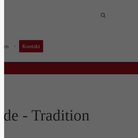
About us
Lorem ipsum dolor sit amet,
consectetuer adipiscing elit.
hnen
Kontakt
Aenean commodo ligula eget dolor.
Aenean massa. Cum sociis natoque
penatibus et magnis dis parturient
montes, nascetur ridiculus mus. Donec
quam felis, ultricies nec.
ade - Tradition