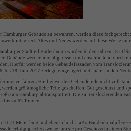
r Hamburger Gebäude zu bewahren, werden diese fachgerecht z
Bauwerk integriert. Altes und Neues werden auf diese Weise mi
Hamburger Stadtteil Rotherbaum wurden in den Jahren 1878 bi
en Gebäude werden nun abgerissen und anschließend durch ein
rden. Hierfür werden beide Gebäudefassaden vom Translozier
. bis 18. Juni 2017 zerlegt, eingelagert und später in den Neu
erungsverfahren. Hierbei werden Gebäudeteile nicht vollständig 
 werden größtmögliche Teile geschaffen. Gut geschützt und spe
Großraum Hamburg abtransportiert. Die zu translozierenden Fa
n bis zu 63 Tonnen.
 ist 21 Meter lang und ebenso hoch. JaKo Baudenkmalpflege wi
sade erfolgt geschossweise, um sie pro Geschoss in einem Stüc