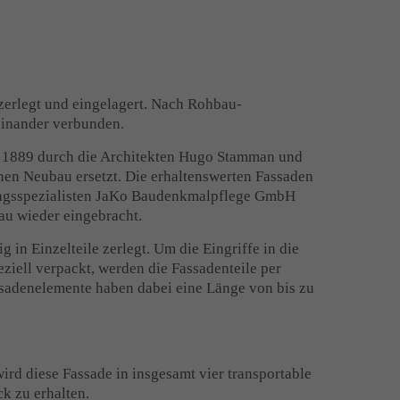
erlegt und eingelagert. Nach Rohbau-
teinander verbunden.
s 1889 durch die Architekten Hugo Stamman und
en Neubau ersetzt. Die erhaltenswerten Fassaden
ungsspezialisten JaKo Baudenkmalpflege GmbH
bau wieder eingebracht.
in Einzelteile zerlegt. Um die Eingriffe in die
ziell verpackt, werden die Fassadenteile per
ssadenelemente haben dabei eine Länge von bis zu
rd diese Fassade in insgesamt vier transportable
k zu erhalten.