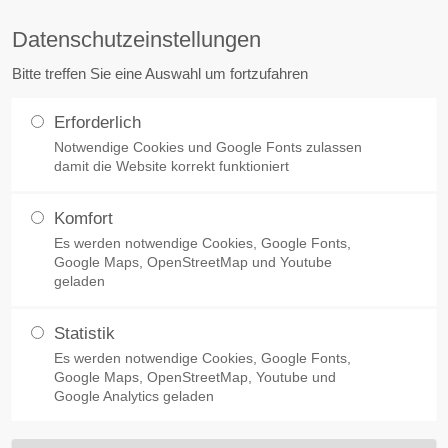
Datenschutzeinstellungen
ort
Get in touch
Bitte treffen Sie eine Auswahl um fortzufahren
sum dolor sit amet:
Cybersteel Inc.
Erforderlich
376-293 City Road, Suite 600
stadt
Notwendige Cookies und Google Fonts zulassen
FreiRäume
Denkmalsanierung
Kleiner Wo
San Francisco, CA 94102
damit die Website korrekt funktioniert
4h
Have any questions?
Komfort
Translozierung einer historischen Fassade - Tradition trifft Moderne
/ 365days
+44 1234 567 890
Es werden notwendige Cookies, Google Fonts,
Google Maps, OpenStreetMap und Youtube
geladen
Drop us a line
info@yourdomain.com
Statistik
 support for our customers
ner historischen Fass
Es werden notwendige Cookies, Google Fonts,
ri 8:00am - 5:00pm
(GMT
Google Maps, OpenStreetMap, Youtube und
Google Analytics geladen