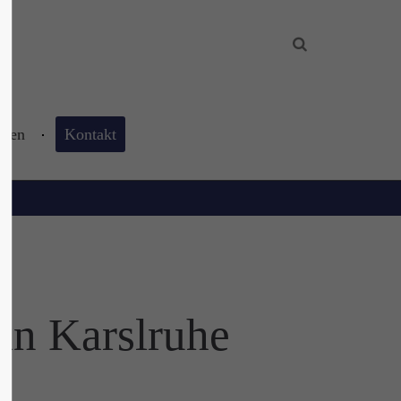
About us
Lorem ipsum dolor sit amet,
consectetuer adipiscing elit.
hnen
Kontakt
Aenean commodo ligula eget dolor.
Aenean massa. Cum sociis natoque
penatibus et magnis dis parturient
montes, nascetur ridiculus mus. Donec
quam felis, ultricies nec.
in Karslruhe