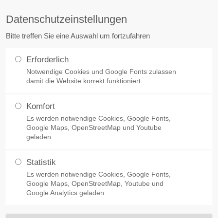
Datenschutzeinstellungen
ort
Get in touch
Bitte treffen Sie eine Auswahl um fortzufahren
sum dolor sit amet:
Cybersteel Inc.
Erforderlich
376-293 City Road, Suite 600
stadt
Notwendige Cookies und Google Fonts zulassen
FreiRäume
Denkmalsanierung
Kleiner Wo
San Francisco, CA 94102
damit die Website korrekt funktioniert
4h
Have any questions?
Komfort
Passivhauskongress: 28. Juni auf CEB in Karslruhe
/ 365days
+44 1234 567 890
Es werden notwendige Cookies, Google Fonts,
Google Maps, OpenStreetMap und Youtube
geladen
Drop us a line
info@yourdomain.com
Statistik
 support for our customers
ss: 28. Juni auf CEB 
Es werden notwendige Cookies, Google Fonts,
ri 8:00am - 5:00pm
(GMT
Google Maps, OpenStreetMap, Youtube und
Google Analytics geladen