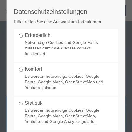
Datenschutzeinstellungen
Login
Bitte treffen Sie eine Auswahl um fortzufahren
Benutzername
Erforderlich
Freude am Bauen - Mehr Wissen
Notwendige Cookies und Google Fonts
zulassen damit die Website korrekt
funktioniert
Passwort
Komfort
Es werden notwendige Cookies, Google
Fonts, Google Maps, OpenStreetMap und
Youtube geladen
Anmelden
Statistik
Es werden notwendige Cookies, Google
Register
|
Lost your password?
Fonts, Google Maps, OpenStreetMap,
Youtube und Google Analytics geladen
Support