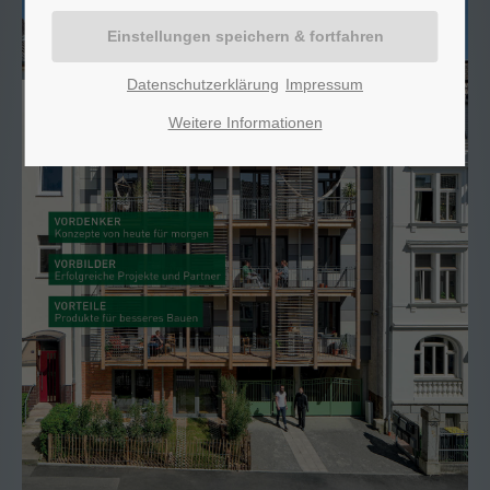
Lorem ipsum dolor sit amet:
Datenschutzerklärung
Impressum
24h
/ 365days
Weitere Informationen
We offer support for our customers
Mon - Fri 8:00am - 5:00pm
(GMT +1)
Get in touch
Cybersteel Inc.
376-293 City Road, Suite 600
San Francisco, CA 94102
Have any questions?
+44 1234 567 890